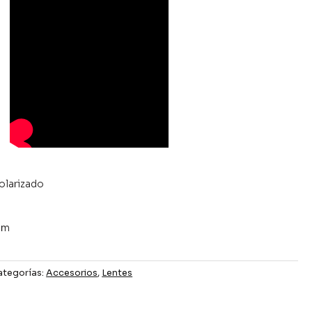
olarizado
m
mm
ategorías:
Accesorios
,
Lentes