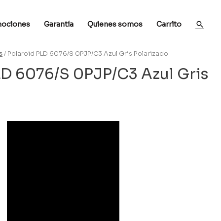
ociones
Garantía
Quienes somos
Carrito
s
/ Polaroid PLD 6076/S 0PJP/C3 Azul Gris Polarizado
LD 6076/S 0PJP/C3 Azul Gris