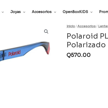
Joyas
Accesorios
OpenBoxKIDS
Prom
Inicio
/
Accesorios
/
Lente
Polaroid P
Polarizado
Q
570.00