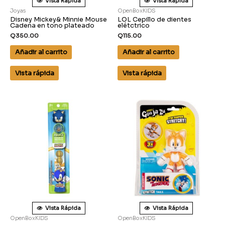
Vista Rápida
Vista Rápida
Joyas
OpenBoxKIDS
Disney Mickey& Minnie Mouse
LOL Cepillo de dientes
Cadena en tono plateado
elétctrico
Q
350.00
Q
115.00
Añadir al carrito
Añadir al carrito
Vista rápida
Vista rápida
Vista Rápida
Vista Rápida
OpenBoxKIDS
OpenBoxKIDS