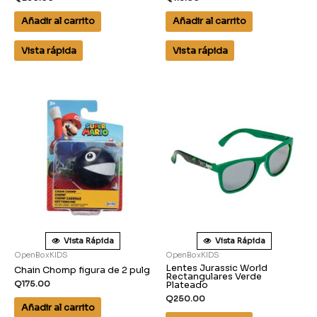
Añadir al carrito
Añadir al carrito
Vista rápida
Vista rápida
Vista Rápida
Vista Rápida
OpenBoxKIDS
OpenBoxKIDS
Lentes Jurassic World
Chain Chomp figura de 2 pulg
Rectangulares Verde
Q
175.00
Plateado
Q
250.00
Añadir al carrito