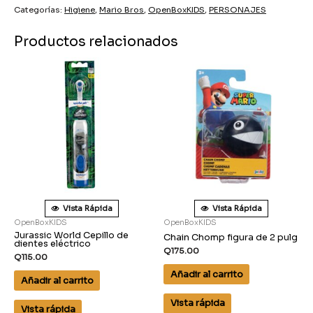
Categorías:
Higiene
,
Mario Bros
,
OpenBoxKIDS
,
PERSONAJES
Productos relacionados
Vista Rápida
Vista Rápida
OpenBoxKIDS
OpenBoxKIDS
Jurassic World Cepillo de
Chain Chomp figura de 2 pulg
dientes eléctrico
Q
175.00
Q
115.00
Añadir al carrito
Añadir al carrito
Vista rápida
Vista rápida