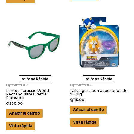
Vista Rápida
Vista Rápida
OpenBoxKIDS
OpenBoxKIDS
Lentes Jurassic World
Tails figura con accesorios de
Rectangulares Verde
2.5plg
Plateado
Q
115.00
Q
250.00
Añadir al carrito
Añadir al carrito
Vista rápida
Vista rápida