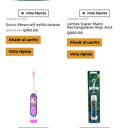
Vista Rápida
Vista Rápida
OpenBoxKIDS
OpenBoxKIDS
Lentes Super Mario
Gorro Minecraft estilo beanie
Rectangulares Rojo Azul
Q
200.00
Q
150.00
Q
250.00
Añadir al carrito
Añadir al carrito
Vista rápida
Vista rápida