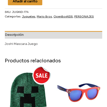
Añadir al carrito
SKU:
JUGKID-174
Categorías:
Juguetes
,
Mario Bros
,
OpenBoxKIDS
,
PERSONAJES
Descripción
Joshi Mascara Juego
Productos relacionados