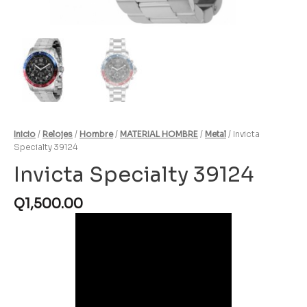
Inicio
/
Relojes
/
Hombre
/
MATERIAL HOMBRE
/
Metal
/ Invicta
Specialty 39124
Invicta Specialty 39124
Q
1,500.00