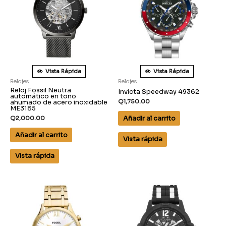
Vista Rápida
Vista Rápida
Relojes
Relojes
Reloj Fossil Neutra
Invicta Speedway 49362
automático en tono
Q
1,750.00
ahumado de acero inoxidable
ME3185
Añadir al carrito
Q
2,000.00
Añadir al carrito
Vista rápida
Vista rápida