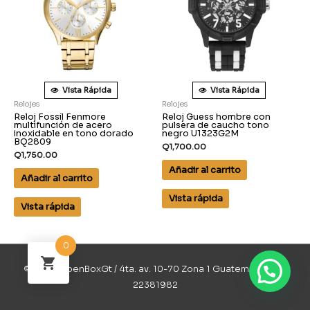
Vista Rápida
Vista Rápida
Relojes
Relojes
Reloj Fossil Fenmore
Reloj Guess hombre con
multifunción de acero
pulsera de caucho tono
inoxidable en tono dorado
negro U1323G2M
BQ2809
Q
1,700.00
Q
1,750.00
Añadir al carrito
Añadir al carrito
Vista rápida
Vista rápida
0
© 2026 OpenBoxGt / 4ta. av. 10-70 Zona 1 Guatemala / 502
22381982