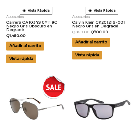
Vista Rápida
Vista Rápida
Accesorios
Accesorios
Carrera CA1034S 0Y11 9O
Calvin Klein CK20121S-001
Negro Gris Obscuro en
Negro Gris en Degradé
Degradé
Q
850.00
Q
700.00
Q
1,450.00
Añadir al carrito
Añadir al carrito
Vista rápida
Vista rápida