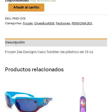
Disponibilidad:
Hay existencias
Añadir al carrito
SKU:
PKID-013
Categorías:
Frozen
,
OpenBoxKIDS
,
Pachones
,
PERSONAJES
Descripción
Frozen Zak Designs Vaso Tumbler de plástico de 15 oz
Productos relacionados