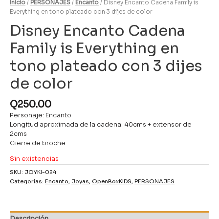
Inicio
/
PERSONAJES
/
Encanto
/ Disney Encanto Cadena Family is
Everything en tono plateado con 3 dijes de color
Disney Encanto Cadena
Family is Everything en
tono plateado con 3 dijes
de color
Q
250.00
Personaje: Encanto
Longitud aproximada de la cadena: 40cms + extensor de
2cms
Cierre de broche
Sin existencias
SKU:
JOYKI-024
Categorías:
Encanto
,
Joyas
,
OpenBoxKIDS
,
PERSONAJES
Descripción