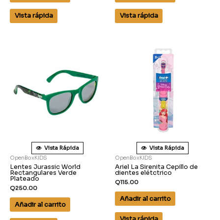
Vista rápida
Vista rápida
Vista Rápida
Vista Rápida
OpenBoxKIDS
OpenBoxKIDS
Lentes Jurassic World
Ariel La Sirenita Cepillo de
Rectangulares Verde
dientes elétctrico
Plateado
Q
115.00
Q
250.00
Añadir al carrito
Añadir al carrito
Vista rápida