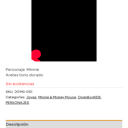
Personaje: Minnie
Aretes tono dorado
Sin existencias
SKU:
JOYKI-051
Categorías:
Joyas
,
Minnie & Mickey Mouse
,
OpenBoxKIDS
,
PERSONAJES
Descripción