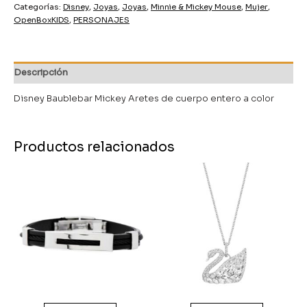
Categorías:
Disney
,
Joyas
,
Joyas
,
Minnie & Mickey Mouse
,
Mujer
,
OpenBoxKIDS
,
PERSONAJES
Descripción
Disney Baublebar Mickey Aretes de cuerpo entero a color
Productos relacionados