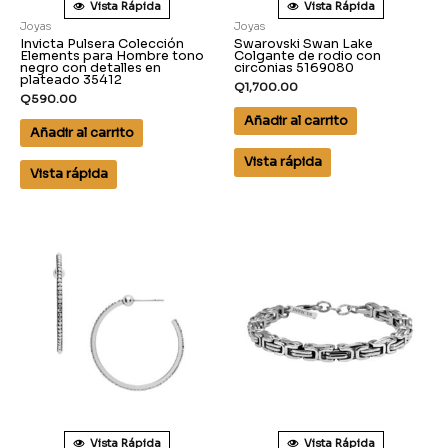
Vista Rápida
Vista Rápida
Joyas
Joyas
Invicta Pulsera Colección
Swarovski Swan Lake
Elements para Hombre tono
Colgante de rodio con
negro con detalles en
circonias 5169080
plateado 35412
Q
1,700.00
Q
590.00
Añadir al carrito
Añadir al carrito
Vista rápida
Vista rápida
Vista Rápida
Vista Rápida