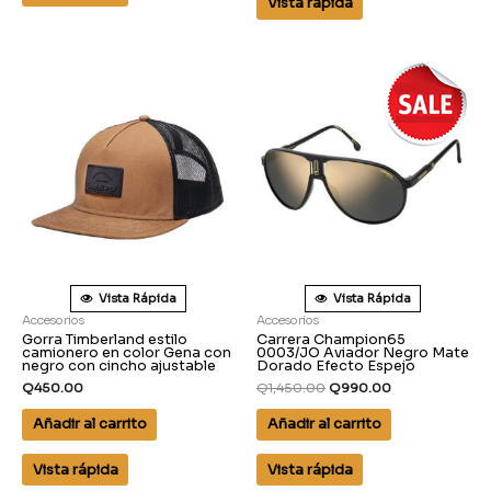
Vista rápida
Vista Rápida
Vista Rápida
Accesorios
Accesorios
Gorra Timberland estilo
Carrera Champion65
camionero en color Gena con
0003/JO Aviador Negro Mate
negro con cincho ajustable
Dorado Efecto Espejo
Q
450.00
Q
1,450.00
Q
990.00
Añadir al carrito
Añadir al carrito
Vista rápida
Vista rápida