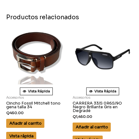
Productos relacionados
Vista Rápida
Vista Rápida
Accesorios
Accesorios
Cincho Fossil Mitchell tono
CARRERA 33/S 0R6S/9O
gena talla 34
Negro Brillante Gris en
Degradé
Q
450.00
Q
1,450.00
Añadir al carrito
Añadir al carrito
Vista rápida