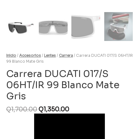
Inicio
/
Accesorios
/
Lentes
/
Carrera
/ Carrera DUCATI 017/S 06HT/IR
99 Blanco Mate Gris
Carrera DUCATI 017/S
06HT/IR 99 Blanco Mate
Gris
Q
1,700.00
Q
1,350.00