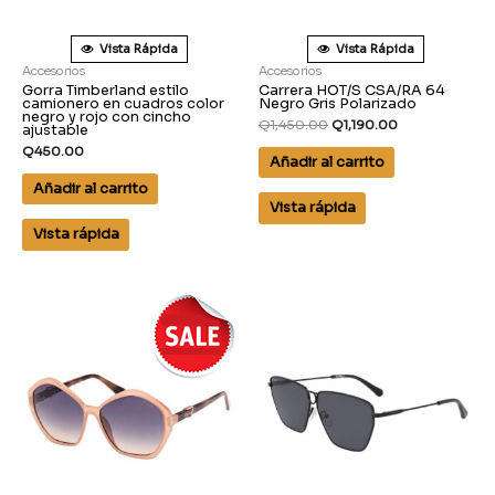
Vista Rápida
Vista Rápida
Accesorios
Accesorios
Gorra Timberland estilo
Carrera HOT/S CSA/RA 64
camionero en cuadros color
Negro Gris Polarizado
negro y rojo con cincho
Q
1,450.00
Q
1,190.00
ajustable
Q
450.00
Añadir al carrito
Añadir al carrito
Vista rápida
Vista rápida