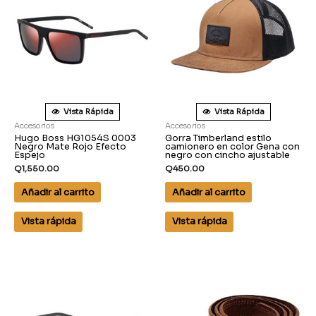
Vista Rápida
Vista Rápida
Accesorios
Accesorios
Hugo Boss HG1054S 0003
Gorra Timberland estilo
Negro Mate Rojo Efecto
camionero en color Gena con
Espejo
negro con cincho ajustable
Q
1,550.00
Q
450.00
Añadir al carrito
Añadir al carrito
Vista rápida
Vista rápida