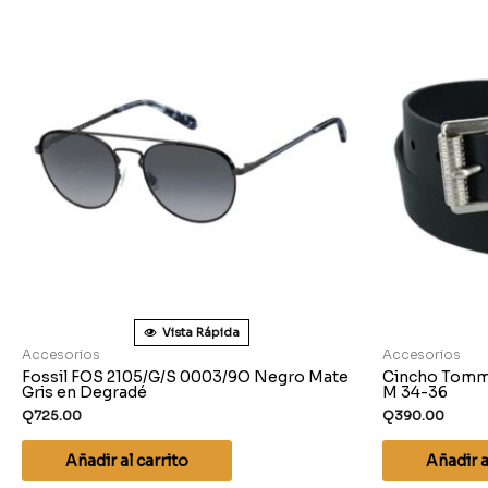
Vista Rápida
Accesorios
Accesorios
Fossil FOS 2105/G/S 0003/9O Negro Mate
Cincho Tommy 
Gris en Degradé
M 34-36
Q
725.00
Q
390.00
Añadir al carrito
Añadir a