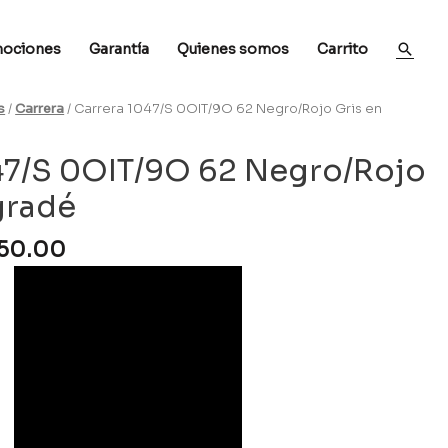
ociones
Garantía
Quienes somos
Carrito
s
/
Carrera
/ Carrera 1047/S 0OIT/9O 62 Negro/Rojo Gris en
47/S 0OIT/9O 62 Negro/Rojo
gradé
250.00