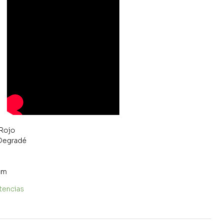
/Rojo
 Degradé
m
mm
tencias