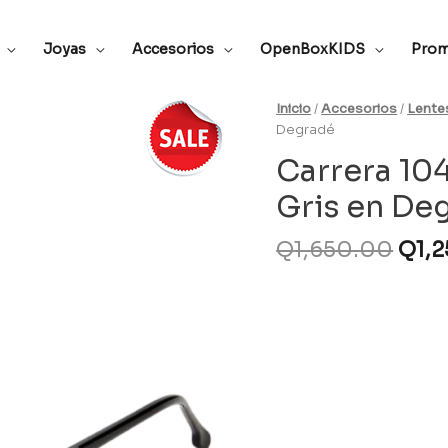
Joyas
Accesorios
OpenBoxKIDS
Prom
Inicio
/
Accesorios
/
Lente
Degradé
Carrera 10
Gris en De
Q
1,650.00
Q
1,