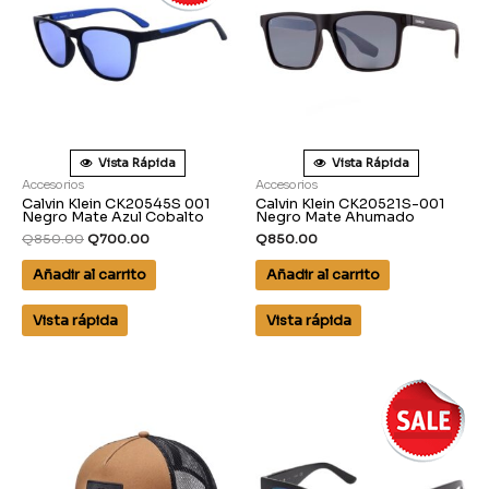
Vista Rápida
Vista Rápida
Accesorios
Accesorios
Calvin Klein CK20545S 001
Calvin Klein CK20521S-001
Negro Mate Azul Cobalto
Negro Mate Ahumado
Q
850.00
Q
700.00
Q
850.00
Añadir al carrito
Añadir al carrito
Vista rápida
Vista rápida