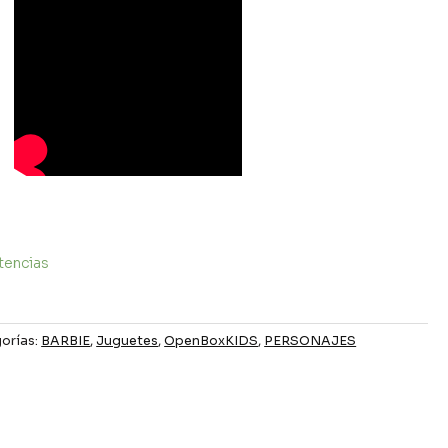
tencias
orías:
BARBIE
,
Juguetes
,
OpenBoxKIDS
,
PERSONAJES