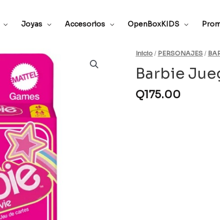
Joyas
Accesorios
OpenBoxKIDS
Prom
Inicio
/
PERSONAJES
/
BAR
Barbie Ju
Q
175.00