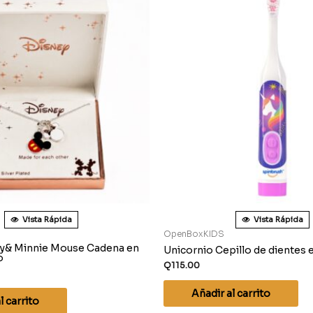
Vista Rápida
Vista Rápida
OpenBoxKIDS
y& Minnie Mouse Cadena en
Unicornio Cepillo de dientes e
o
Q
115.00
Añadir al carrito
l carrito