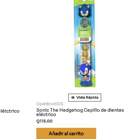
Vista Rápida
OpenBoxKIDS
Sonic The Hedgehog Cepillo de dientes
létctrico
eléctrico
Q
115.00
Añadir al carrito