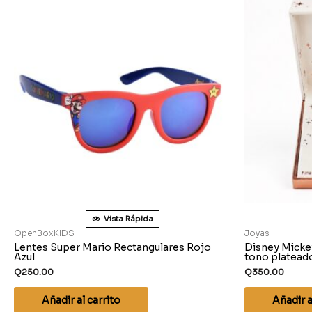
Vista Rápida
OpenBoxKIDS
Joyas
Lentes Super Mario Rectangulares Rojo
Disney Micke
Azul
tono platead
Q
250.00
Q
350.00
Añadir al carrito
Añadir a