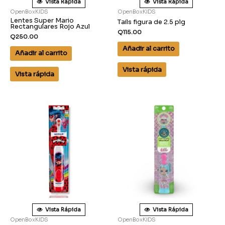
Vista Rápida
Vista Rápida
OpenBoxKIDS
OpenBoxKIDS
Lentes Super Mario
Tails figura de 2.5 plg
Rectangulares Rojo Azul
Q
115.00
Q
250.00
Añadir al carrito
Añadir al carrito
Vista rápida
Vista rápida
Vista Rápida
Vista Rápida
OpenBoxKIDS
OpenBoxKIDS