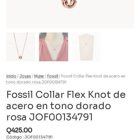
Inicio
/
Joyas
/
Mujer
/
Fossil
/ Fossil Collar Flex Knot de acero en
tono dorado rosa JOF00134791
Fossil Collar Flex Knot de
acero en tono dorado
rosa JOF00134791
Q
425.00
Código : JOF00134791